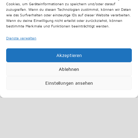
Cookies, um Geräteinformationen zu speichern und/oder darauf
zuzugreifen. Wenn du diesen Technologien zustimmst, können wir Daten
wie das Surfverhalten oder eindeutige IDs auf dieser Website verarbeiten.
Wenn du deine Einwilligung nicht erteilst oder zurückziehst, können
Ausgezeichnet mit dem Expertenzertifikat der deutschen Gesellschaft für
bestimmte Merkmale und Funktionen beeinträchtigt werden.
Handchirurgie
Dienste verwalten
Akzeptieren
Ablehnen
Impressum
Datenschutz
Einstellungen ansehen