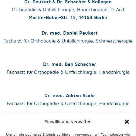
Dr. Peukert & Dr. Schacher & Kollegen
Orthopädie & Unfallchirurgie, Handchirurgie, D-Arzt
Martin-Buber-Str. 12, 14163 Berlin
Dr. med. Daniel Peukert
Facharzt für Orthopädie & Unfallchirurgie, Schmerztherapie
Dr. med. Ben Schacher
Facharzt für Orthopädie & Unfallchirurgie, Handchirurgie
Dr. med. Adrian Scale
Facharzt für Orthopädie & Unfallchirurgie, Handchirurgie
Einwilligung verwalten
Dr. med. Susanne Drake
Fachärztin für Orthopädie & Unfallchirurgie, Handchirurgie
Um dir ein optimales Erlebnis zu bieten, verwenden wir Technologien wie