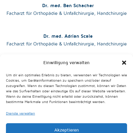
Dr. med. Ben Schacher
Facharzt für Orthopädie & Unfallchirurgie, Handchirurgie
Dr. med. Adrian Scale
Facharzt für Orthopädie & Unfallchirurgie, Handchirurgie
Einwilligung verwalten
Dr. med. Susanne Drake
Fachärztin für Orthopädie & Unfallchirurgie, Handchirurgie
Um dir ein optimales Erlebnis zu bieten, verwenden wir Technologien wie
Cookies, um Geräteinformationen zu speichern und/oder darauf
zuzugreifen. Wenn du diesen Technologien zustimmst, können wir Daten
wie das Surfverhalten oder eindeutige IDs auf dieser Website verarbeiten.
Ausgezeichnet mit dem Expertenzertifikat der deutschen Gesellschaft für
Wenn du deine Einwilligung nicht erteilst oder zurückziehst, können
bestimmte Merkmale und Funktionen beeinträchtigt werden.
Handchirurgie
Dienste verwalten
Akzeptieren