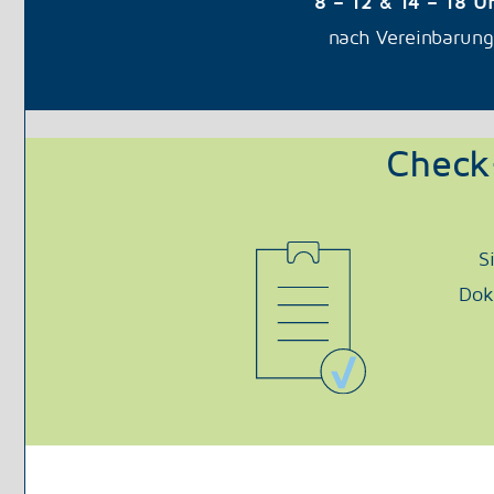
8 – 12 & 14 – 18 U
nach Vereinbarung
Check
S
Dok