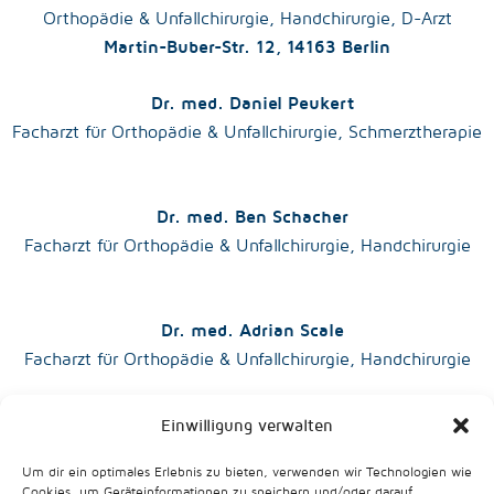
Orthopädie & Unfallchirurgie, Handchirurgie, D-Arzt
Martin-Buber-Str. 12, 14163 Berlin
Dr. med. Daniel Peukert
Facharzt für Orthopädie & Unfallchirurgie, Schmerztherapie
Dr. med. Ben Schacher
Facharzt für Orthopädie & Unfallchirurgie, Handchirurgie
Dr. med. Adrian Scale
Facharzt für Orthopädie & Unfallchirurgie, Handchirurgie
Einwilligung verwalten
Dr. med. Susanne Drake
Fachärztin für Orthopädie & Unfallchirurgie, Handchirurgie
Um dir ein optimales Erlebnis zu bieten, verwenden wir Technologien wie
Cookies, um Geräteinformationen zu speichern und/oder darauf