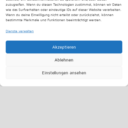
zuzugreifen. Wenn du diesen Technologien zustimmst, können wir Daten
wie das Surfverhalten oder eindeutige IDs auf dieser Website verarbeiten.
Wenn du deine Einwilligung nicht erteilst oder zurückziehst, können
Ausgezeichnet mit dem Expertenzertifikat der deutschen Gesellschaft für
bestimmte Merkmale und Funktionen beeinträchtigt werden.
Handchirurgie
Dienste verwalten
Akzeptieren
Ablehnen
Impressum
Datenschutz
Einstellungen ansehen